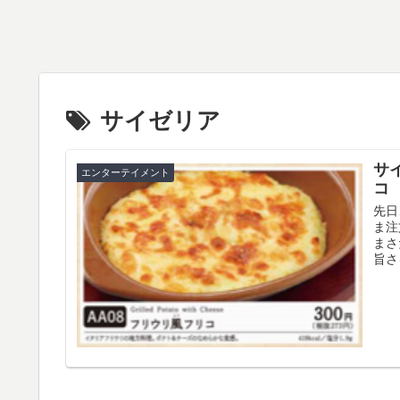
サイゼリア
サ
エンターテイメント
コ
先日
ま注
まさ
旨さ