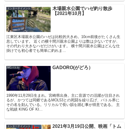
木場親水公園でハゼ釣り散歩
エンターテイメント
【2021年10月】
江東区木場親水公園のハゼは比較的大きめ。10cm前後がたくさん生
息しています。 近くの横十間川親水公園よりは数は少ないですが、
その代わり大きなハゼだけがいます。 横十間川親水公園はどんな仕
掛けでも初心者でも簡単に釣れま...
GADORO(がどろ）
MCバトル
1990年11月29日生まれ。宮崎県出身。主に音源での活躍が注目され
るが、かつては同郷であるMOL53との死闘を繰り広げ、バトル界に
その名を刻んでいる。リリカルで長い韻を踏む事が得意である。 主
な戦績 KING OF KI...
2021年3月19日公開、映画「トム
エンターテイメント