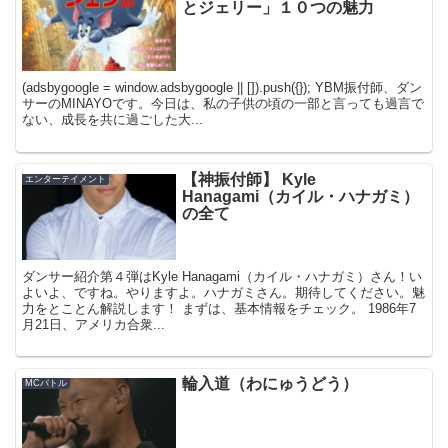
とジェリー」１０つの魅力
(adsbygoogle = window.adsbygoogle || []).push({}); YBM振付師、ダン
サーのMINAYOです。今日は、私の子供の頃の一部と言っても過言で
ない、成長を共に過ごした大...
【神振付師】 Kyle
エンターテイメント
Hanagami（カイル・ハナガミ）
の全て
ダンサー紹介第４弾はKyle Hanagami（カイル・ハナガミ）さん！い
よいよ、ですね。やりますよ。ハナガミさん。期待してください。魅
力をとことん解説します！ まずは、基本情報をチェック。 1986年7
月21日、アメリカ合衆...
輪入道（わにゅうどう）
MCバトル