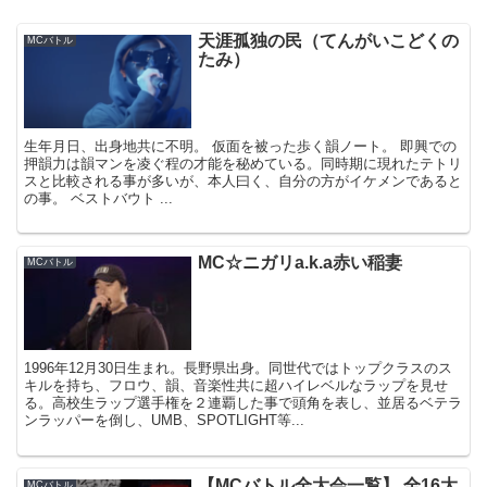
天涯孤独の民（てんがいこどくの
MCバトル
たみ）
生年月日、出身地共に不明。 仮面を被った歩く韻ノート。 即興での
押韻力は韻マンを凌ぐ程の才能を秘めている。同時期に現れたテトリ
スと比較される事が多いが、本人曰く、自分の方がイケメンであると
の事。 ベストバウト ...
MC☆ニガリa.k.a赤い稲妻
MCバトル
1996年12月30日生まれ。長野県出身。同世代ではトップクラスのス
キルを持ち、フロウ、韻、音楽性共に超ハイレベルなラップを見せ
る。高校生ラップ選手権を２連覇した事で頭角を表し、並居るベテラ
ンラッパーを倒し、UMB、SPOTLIGHT等...
【MCバトル全大会一覧】 全16大
MCバトル