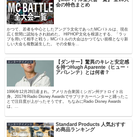
会の特色まとめ
かつて、若者を中心としたアングラ文化であったMCバトルは、現在
広く世間に認知をされ始めた。 HIPHOP文化を根源とする、「ラッ
プを用いて相手と戦う」MCバトルの大会はかつてない規模となり新
しい大会も複数誕生した。 その全貌を...
【ダンサー】驚異のキレと安定感
エンターテイメント
を持つHugh Aparente（ヒュー・
アパレンテ）とは何者？
1996年12月28日産まれ。アメリカ合衆国ミシガン州デトロイト出
身。2017年Radio Disney Awardsでサブリナカーペンターと踊ったこ
とで注目度が上がったそうです。 ちなみにRadio Disney Awards
は、...
Standard Products 人気おすす
エンターテイメント
め商品ランキング