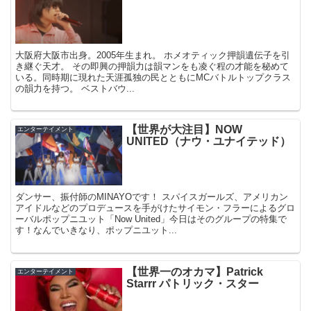
大阪府大阪市出身。2005年生まれ。 ホメオティック押韻遺伝子を引
き継ぐ天才。 その即興の押韻力は韻マンをも凌ぐ程の才能を秘めて
いる。同時期に現れた天涯孤独の民とともにMCバトルトップクラス
の韻力を持つ。 ベストバウ...
【世界が大注目】NOW
エンターテイメント
UNITED（ナウ・ユナイテッド）
ダンサー、振付師のMINAYOです！ スパイスガールズ、アメリカン
アイドルなどのプロデュースを手がけたサイモン・フラーによるグロ
ーバルポップニユット「Now United」今日はそのグループの特集で
す！なんでいきなり、ポップニユット...
【世界一のオカマ】Patrick
エンターテイメント
Starrr パトリック・スター