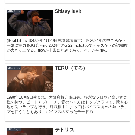
Sitissy luvit
MCバトル
(旧rabbit,luvit)2002年4月20日宮城県塩竈市出身 2024年の中ごろから
一気に実力をあげたmc 2024年のu-22 mcbattleでヘッズからの認知度
が大きく上がる。flowが非常に巧みであり、そこからrhy...
TERU（てる）
MCバトル
1998年10月9日生まれ。大阪府枚方市出身。多彩なフロウと高い音楽
性を持つ。ビートアプローチ、音のハメ方はトップクラスで、聞き心
地が良いラップを行う。対戦相手によってはバイブス高めの熱いラッ
プを行うこともあり、バイブスの乗ったモードの...
テトリス
MCバトル