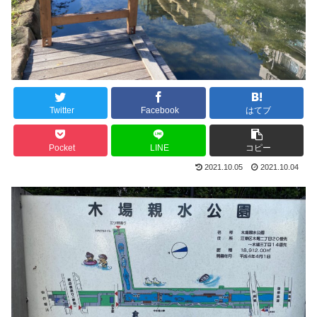
Twitter
Facebook
はてブ
Pocket
LINE
コピー
2021.10.05
2021.10.04